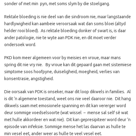
sonder of met min pyn, met soms slym by die stoelgang.
Rektale bloeding is nie deel van die sindroom nie, maar langstaande
hardlywigheid kan aambeie veroorsaak wat dan soms bloei (altyd
helder rooi bloed). As rektale bloeding donker of swart is, is daar
ander patologie, nie te wyte aan PDK nie, en dit moet verder
ondersoek word.
PKD kom meer algemeen voor by meisies en vroue, maar mans
spring dit nie vry nie. By vroue kan dit gepaard gaan met sistemiese
simptome soos hoofpyne, duiseligheid, moegheid, verlies van
konsentrasie, angstigheid.
Die oorsaak van PDK is onseker, maar dit loop dikwels in families. Al
is dit ‘n algemene toestand, weet ons nie veel daaroor nie. Dit hang
dikwels saam met emosionele spanning en dit kan vererger word
deur sommige voedselsoorte (wat wissel – mense sal self sê wat
met hulle akkordeer en wat nie). Dit kan gepresipiteer word deur ‘n
episode van infeksie. Sommige mense het las daarvan as hulle te
min vesel eet, ander weer as hulle te veel vesel eet.