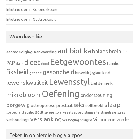
Inligting oor ‘n Kolonoskopie
Inligting oor ‘n Gastroskopie
Woordewolkie
antibiotika
balans
brein
C-
aanmoediging
Aanvaarding
Eetgewoontes
dieet
PAP
familie
dans
dood
fiksheid
gesondheid
huwelik
kind
genade
joghurt
Lewensstyl
lewenskwaliteit
Liefde
melk
Oefening
mikrobioom
ondersteuning
slaap
oorgewig
seks
osteoporose
prostaat
selfbeeld
sout
soepelheid
sonlig
spiere
spiervesels
spoed
stamselle
stimulasie
stres
verslanking
Vitamiene
vrede
verhoudings
Viagra
versorging
Teken in op hierdie blog via epos