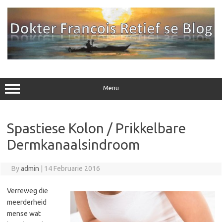
Skip
to
content
Menu
Spastiese Kolon / Prikkelbare
Dermkanaalsindroom
By
admin
|
14 Februarie 2016
Verreweg die
meerderheid
mense wat