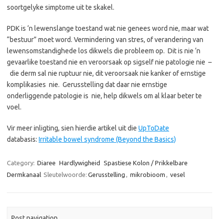
soortgelyke simptome uit te skakel.
PDK is ‘n lewenslange toestand wat nie genees word nie, maar wat
“bestuur” moet word. Vermindering van stres, of verandering van
lewensomstandighede los dikwels die probleem op. Dit is nie ‘n
gevaarlike toestand nie en veroorsaak op sigself nie patologie nie –
die derm sal nie ruptuur nie, dit veroorsaak nie kanker of ernstige
komplikasies nie. Gerusstelling dat daar nie ernstige
onderliggende patologie is nie, help dikwels om al klaar beter te
voel.
Vir meer inligting, sien hierdie artikel uit die
UpToDate
databasis:
Irritable bowel syndrome (Beyond the Basics)
Category:
Diaree
Hardlywigheid
Spastiese Kolon / Prikkelbare
Dermkanaal
Sleutelwoorde:
Gerusstelling
,
mikrobioom
,
vesel
Post navigation