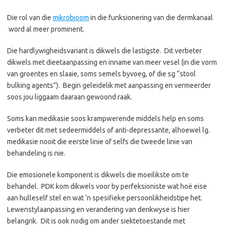
Die rol van die
mikrobioom
in die funksionering van die dermkanaal
word al meer prominent.
Die hardlywigheidsvariant is dikwels die lastigste. Dit verbeter
dikwels met dieetaanpassing en inname van meer vesel (in die vorm
van groentes en slaaie, soms semels byvoeg, of die sg “stool
bulking agents”). Begin geleidelik met aanpassing en vermeerder
soos jou liggaam daaraan gewoond raak.
Soms kan medikasie soos krampwerende middels help en soms
verbeter dit met sedeermiddels of anti-depressante, alhoewel lg.
medikasie nooit die eerste linie of selfs die tweede linie van
behandeling is nie.
Die emosionele komponent is dikwels die moeilikste om te
behandel. PDK kom dikwels voor by perfeksioniste wat hoë eise
aan hulleself stel en wat ‘n spesifieke persoonlikheidstipe het.
Lewenstylaanpassing en verandering van denkwyse is hier
belangrik. Dit is ook nodig om ander siektetoestande met