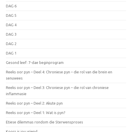
DAG 6
DAG 5
DAG 4
DAG 3
DAG 2
DAG 1
Gesond leef: 7-dae beginprogram
Reeks oor pyn – Deel 4: Chroniese pyn – die rol van die brein en
senuwees
Reeks oor pyn – Deel 3: Chroniese pyn – die rol van chroniese
inflammasie
Reeks oor pyn – Deel 2: Akute pyn
Reeks oor pyn – Deel 1: Wat is pyn?
Etiese dilemmas rondom die Sterwensproses
Koors is jou vriend