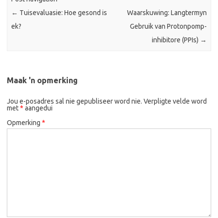
←
Tuisevaluasie: Hoe gesond is
Waarskuwing: Langtermyn
ek?
Gebruik van Protonpomp-
inhibitore (PPIs)
→
Maak 'n opmerking
Jou e-posadres sal nie gepubliseer word nie.
Verpligte velde word
met
*
aangedui
Opmerking
*