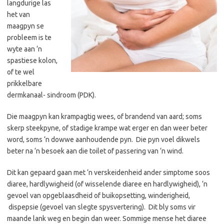
langdurige las
het van
maagpyn se
probleem is te
wyte aan ‘n
spastiese kolon,
of te wel
prikkelbare
dermkanaal- sindroom (PDK).
Die maagpyn kan krampagtig wees, of brandend van aard; soms
skerp steekpyne, of stadige krampe wat erger en dan weer beter
word, soms ‘n dowwe aanhoudende pyn. Die pyn voel dikwels
beter na ‘n besoek aan die toilet of passering van ‘n wind.
Dit kan gepaard gaan met ‘n verskeidenheid ander simptome soos
diaree, hardlywigheid (of wisselende diaree en hardlywigheid), ‘n
gevoel van opgeblaasdheid of buikopsetting, winderigheid,
dispepsie (gevoel van slegte spysvertering). Dit bly soms vir
maande lank weg en begin dan weer. Sommige mense het diaree