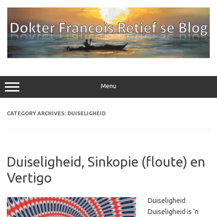
Skip
to
content
Menu
CATEGORY ARCHIVES:
DUISELIGHEID
Duiseligheid, Sinkopie (floute) en
Vertigo
Duiseligheid
Duiseligheid is ‘n