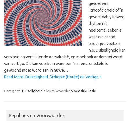
gevoel van
lighoofdigheid of ‘n
gevoel dat jy ligweg
dryf en nie
heeltemal seker is
waar die grond
onder jou voete is
nie. Duiseligheid kan
verskeie en verskillende oorsake hê, en moet ook onderskei word
van vertigo. Dit kan voorkom wanneer ‘n mens: ontsteld is
gewoond moet word aan ‘n nuwe…
Read More: Duiseligheid, Sinkopie (floute) en Vertigo »
Category:
Duiseligheid
Sleutelwoorde:
bloedsirkulasie
Bepalings en Voorwaardes