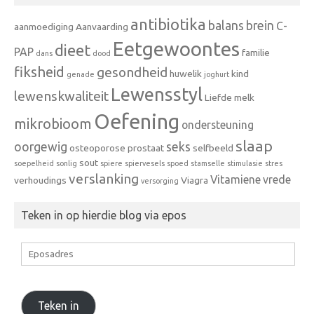
antibiotika
balans
brein
C-
aanmoediging
Aanvaarding
Eetgewoontes
dieet
PAP
familie
dans
dood
fiksheid
gesondheid
huwelik
kind
genade
joghurt
Lewensstyl
lewenskwaliteit
Liefde
melk
Oefening
mikrobioom
ondersteuning
slaap
oorgewig
seks
osteoporose
prostaat
selfbeeld
sout
soepelheid
sonlig
spiere
spiervesels
spoed
stamselle
stimulasie
stres
verslanking
Vitamiene
vrede
verhoudings
Viagra
versorging
Teken in op hierdie blog via epos
Eposadres
Teken in