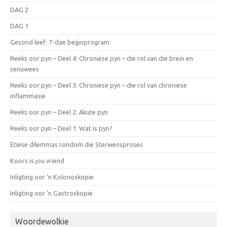
DAG 2
DAG 1
Gesond leef: 7-dae beginprogram
Reeks oor pyn – Deel 4: Chroniese pyn – die rol van die brein en
senuwees
Reeks oor pyn – Deel 3: Chroniese pyn – die rol van chroniese
inflammasie
Reeks oor pyn – Deel 2: Akute pyn
Reeks oor pyn – Deel 1: Wat is pyn?
Etiese dilemmas rondom die Sterwensproses
Koors is jou vriend
Inligting oor ‘n Kolonoskopie
Inligting oor ‘n Gastroskopie
Woordewolkie