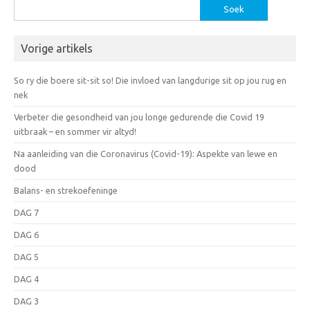
Soek
vir:
Vorige artikels
So ry die boere sit-sit so! Die invloed van langdurige sit op jou rug en
nek
Verbeter die gesondheid van jou longe gedurende die Covid 19
uitbraak – en sommer vir altyd!
Na aanleiding van die Coronavirus (Covid-19): Aspekte van lewe en
dood
Balans- en strekoefeninge
DAG 7
DAG 6
DAG 5
DAG 4
DAG 3