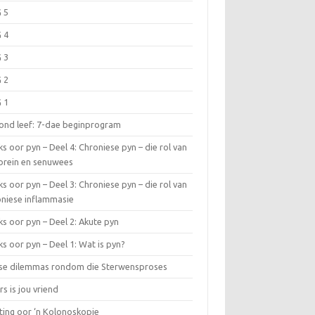
 5
 4
 3
 2
 1
ond leef: 7-dae beginprogram
s oor pyn – Deel 4: Chroniese pyn – die rol van
 brein en senuwees
s oor pyn – Deel 3: Chroniese pyn – die rol van
oniese inflammasie
s oor pyn – Deel 2: Akute pyn
s oor pyn – Deel 1: Wat is pyn?
ese dilemmas rondom die Sterwensproses
s is jou vriend
gting oor ‘n Kolonoskopie