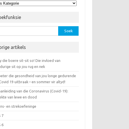
erwerpe
oekfunksie
k
orige artikels
y die boere sit-sit so! Die invloed van
durige sit op jou rug en nek
beter die gesondheid van jou longe gedurende
Covid 19 uitbraak – en sommer vir altyd!
anleiding van die Coronavirus (Covid-19):
ekte van lewe en dood
ans- en strekoefeninge
 7
 6