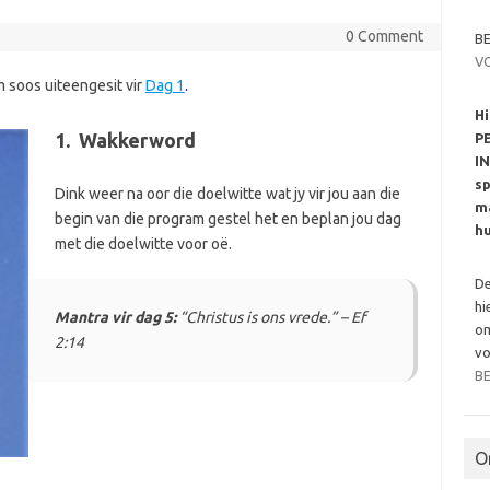
0 Comment
BE
V
 soos uiteengesit vir
Dag 1
.
Hi
1. Wakkerword
P
I
sp
Dink weer na oor die doelwitte wat jy vir jou aan die
ma
begin van die program gestel het en beplan jou dag
hu
met die doelwitte voor oë.
De
hi
Mantra vir dag 5:
“Christus is ons vrede.” – Ef
om
2:14
vo
B
O