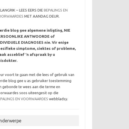
LANGRIK – LEES EERS DIE
BEPALINGS EN
OORWAARDES
MET AANDAG DEUR.
erdie blog gee algemene inligting, NIE
ERSOONLIKE ANTWOORDE of
NDIVIDUELE DIAGNOSES nie. Vir enige
esifieke simptome, siektes of probleme,
ak asseblief ‘n afspraak by u
isdokter.
ur voort te gaan met die lees of gebruik van
erdie blog gee u as gebruiker toestemming
 gebonde te wees aan die terme en
orwaardes soos uiteengesit op die
EPALINGS EN VOORWAARDES
webbladsy.
nderwerpe