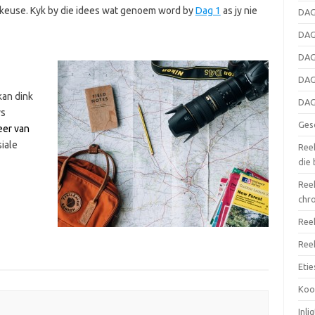
 keuse. Kyk by die idees wat genoem word by
Dag 1
as jy nie
DAG
DAG
DAG
DAG
kan dink
DAG
ys
Ges
eer van
iale
Reek
die
Reek
chr
Reek
Reek
Eti
Koor
Inli