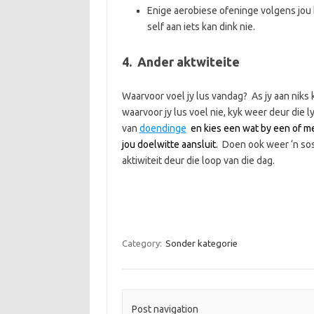
Enige aerobiese ofeninge volgens jou
self aan iets kan dink nie.
4. Ander aktwiteite
Waarvoor voel jy lus vandag? As jy aan niks 
waarvoor jy lus voel nie, kyk weer deur die l
van
doendinge
en kies een wat by een of m
jou doelwitte aansluit.
Doen ook weer ‘n sos
aktiwiteit deur die loop van die dag.
Category:
Sonder kategorie
Post navigation