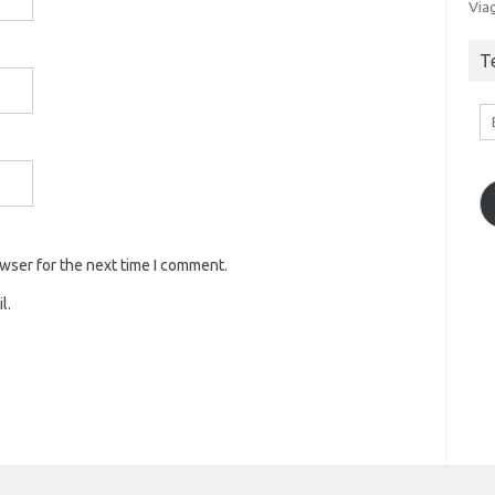
Via
T
E
owser for the next time I comment.
l.