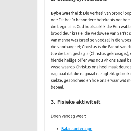
Bybelwaarheid:
Die verhaal van brood loop
oor: Dit het ‘n besondere betekenis oor hoe 
die begin af is God hoofsaaklik die Een wat 
brood deur kraaie; die weduwee van Sarfat se
van manna was Israel se voedsel in die woe
die voorhangsel; Christus is die Brood van d
toe die Lam geslag is (Christus gekruisig is)
hierdie heilige offer was nou vir ons almal 
wyse waarop Christus ons heel maak deurda
nagmaal dat die nagmaal nie ligtelik gebruik 
siekte, gesondheid en hoe ons ervaar wat m
bepaal.
3. Fisieke aktiwiteit
Doen vandag weer:
Balansoefeninge