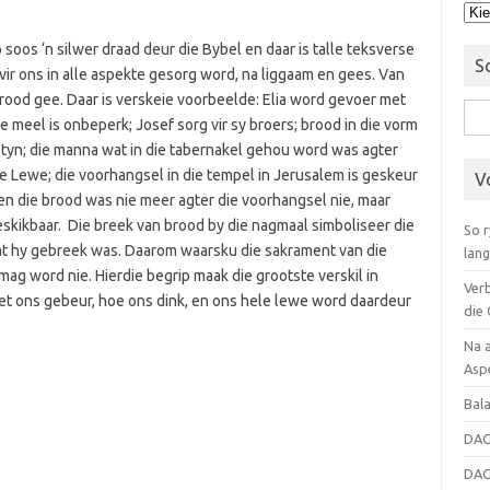
Ond
 soos ‘n silwer draad deur die Bybel en daar is talle teksverse
S
vir ons in alle aspekte gesorg word, na liggaam en gees. Van
brood gee. Daar is verskeie voorbeelde: Elia word gevoer met
Soe
 meel is onbeperk; Josef sorg vir sy broers; brood in die vorm
vir:
styn; die manna wat in die tabernakel gehou word was agter
ie Lewe; die voorhangsel in die tempel in Jerusalem is geskeur
V
, en die brood was nie meer agter die voorhangsel nie, maar
beskikbaar. Die breek van brood by die nagmaal simboliseer die
So r
t hy gebreek was. Daarom waarsku die sakrament van die
lang
mag word nie. Hierdie begrip maak die grootste verskil in
Ver
et ons gebeur, hoe ons dink, en ons hele lewe word daardeur
die 
Na a
Asp
Bal
DAG
DAG