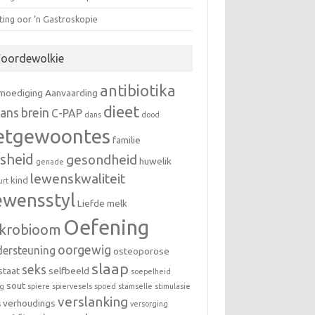
gting oor ‘n Gastroskopie
oordewolkie
antibiotika
moediging
Aanvaarding
dieet
lans
brein
C-PAP
dans
dood
etgewoontes
familie
ksheid
gesondheid
huwelik
genade
lewenskwaliteit
kind
urt
ewensstyl
Liefde
melk
Oefening
krobioom
oorgewig
dersteuning
osteoporose
slaap
seks
staat
selfbeeld
soepelheid
sout
ig
spiere
spiervesels
spoed
stamselle
stimulasie
verslanking
verhoudings
s
versorging