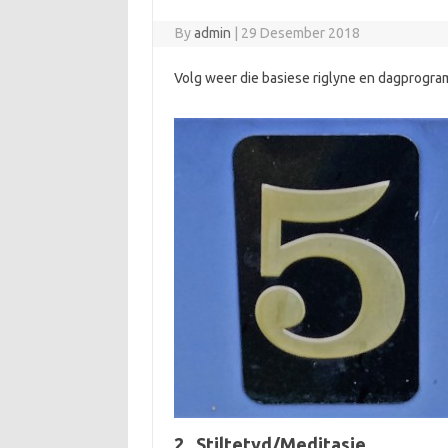
By
admin
|
29 Desember 2018
Volg weer die basiese riglyne en dagprogram
2. Stiltetyd/Meditasie