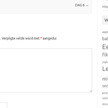
DAG 6
→
Inli
W
aan
ba
.
Verpligte velde word met
*
aangedui
E
fi
jogh
L
mi
on
pro
sonl
stre