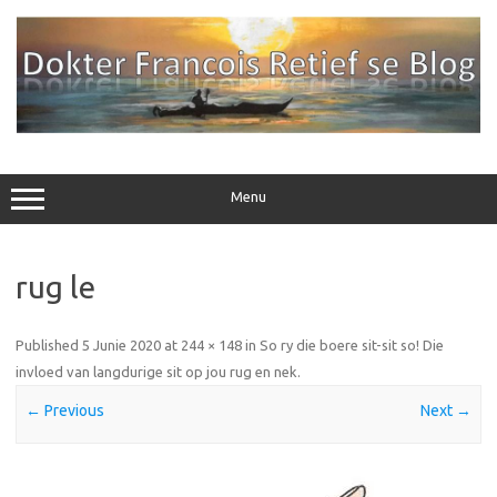
Skip
to
content
Menu
rug le
Published
5 Junie 2020
at
244 × 148
in
So ry die boere sit-sit so! Die
invloed van langdurige sit op jou rug en nek
.
← Previous
Next →